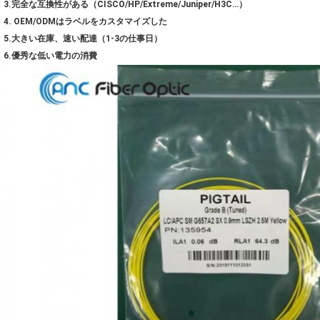
3.完全な互換性がある（CISCO/HP/Extreme/Juniper/H3C…）
4. OEM/ODMはラベルをカスタマイズした
5.大きい在庫、速い配達（1-3の仕事日）
6.優秀な低い電力の消費