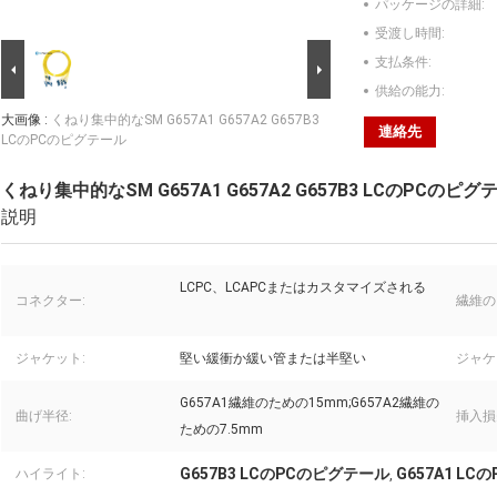
パッケージの詳細:
受渡し時間:
支払条件:
供給の能力:
大画像 :
くねり集中的なSM G657A1 G657A2 G657B3
連絡先
LCのPCのピグテール
くねり集中的なSM G657A1 G657A2 G657B3 LCのPCのピグ
説明
LCPC、LCAPCまたはカスタマイズされる
コネクター:
繊維の
ジャケット:
堅い緩衝か緩い管または半堅い
ジャケ
G657A1繊維のための15mm;G657A2繊維の
曲げ半径:
挿入損
ための7.5mm
G657B3 LCのPCのピグテール
G657A1 L
ハイライト:
,