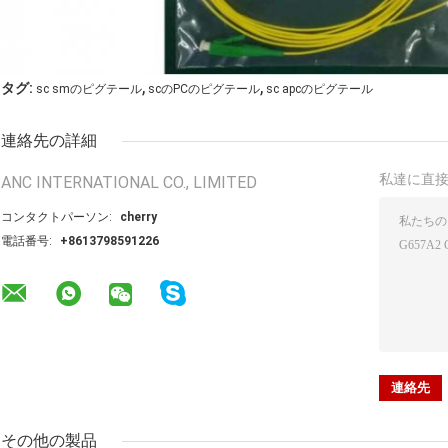
,
,
タグ:
sc smのピグテール
scのPCのピグテール
sc apcのピグテール
連絡先の詳細
私達に直
ANC INTERNATIONAL CO., LIMITED
コンタクトパーソン:
cherry
電話番号:
+8613798591226
その他の製品