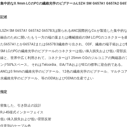
集中的な0.9mm LCのPCの繊維光学のピグテールLSZH SM G657A1 G657A2 G6
記述
LSZH SM G657A1 G657A2 G657B3は限られるANC国際的なCo.が製造した
融合のために開いたもう一方の端の葉または機械接続のSM LC/PCのコネクターを
たG657A1とかG657A2またはG657B3繊維作り出され、ODF、繊維の端子箱
SM LCのPCの繊維光学のピグテールのコネクターは低い挿入損失および低い背部反
線と、世界中広く利用されて。コネクターは1.25mm O.Dのジルコニアの陶磁器
ング50%スペース。 それはTelcordia、EIA/TIAおよびIECの標準に迎合的である。
ANCは0.9mmの繊維光学のピグテール、12色の繊維光学のピグテール、マルチ
水繊維光学のピグテール、等のOEMおよびODMの生産でよい
指定
密集した、引き防止の設計
RJ-45様式インターフェイス
低い挿入損失および低い背部反射
任意別のケーブル色