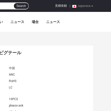
見積依頼
Search
|
Japanese
い
ニュース
場合
ニュース
Cのピグテール
中国
ANC
RoHS
LC
10PCS
please ask