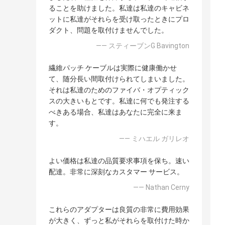
ることを助けました。私達は私達のキャビネ
ットに私達がそれらを受け取ったときにプロ
ダクト、問題を取付けませんでした。
—— スティーブンG Bavington
繊維パッチ ケーブルは実際に健康働かせ
て、随分長い間取付けられてしまいました。
それは私達のためのファイバ・オプティック
スの大きいもとです。私達に何でも発注する
べきある場合、私達はあなたに完全に来ま
す。
—— ミハエル ガリレオ
よい価格は私達の品質要求事項を保ち。速い
配達。非常に深刻なカスタマー サービス。
—— Nathan Cerny
これらのアダプターは良質の非常に費用効果
が大きく、ずっと私がそれらを取付けた時か