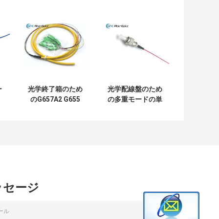
ー
光学終了箱のため
光学配線盤のため
のG657A2 G655
の多重モードの単
維
FTTHの光学ピグ
一モード繊維のピ
ル
テール
グテールLSZH
メ
0.9mm FC
ッセージ