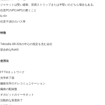
ジャケットは堅い緩衝、容易ストリップまたは半堅いのどちら場合もある;
任意PC/UPC/APCの磨くこと
IL<0>
任意干渉計のパス率
特徴
Telcodia GR-326の中心の指定を含む会社
迎合的なRoHS
使用法
FTTHネットワーク
光学終了箱
繊維光学のテレコミュニケーション
繊維の配線盤
ギガビットのイーサネット
活動的な装置終了