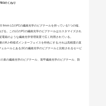
57B3のくねり
集中的な0.9mm LCのPCの繊維光学のピグテールを持っている1つの端、
曲げる。このLCのPCの繊維光学のピグテールはカスタマイズされ
および配電箱のような繊維光学管理装置で広く利用されている。
射のRJ-45様式インターフェイスを特色にする;それは高精度の直
のフェルールとある;SCの繊維光学のピグテールと比較されるセービ
コアの束の繊維光学のピグテール、装甲繊維光学のピグテール、防