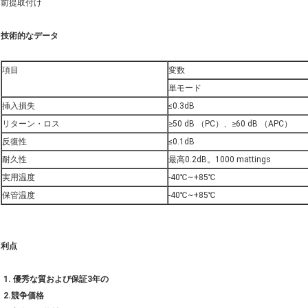
前提取付け
技術的なデータ
項目
変数
単モード
挿入損失
≤0.3dB
リターン・ロス
≥50 dB （PC）、≥60 dB （APC）
反復性
≤0.1dB
耐久性
最高0.2dB。1000 mattings
実用温度
-40℃~+85℃
保管温度
-40℃~+85℃
利点
1. 優秀な質および保証3年の
2.競争価格