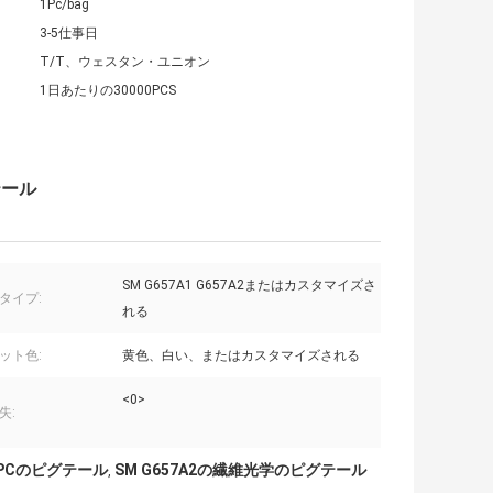
1Pc/bag
3-5仕事日
T/T、ウェスタン・ユニオン
1日あたりの30000PCS
テール
SM G657A1 G657A2またはカスタマイズさ
タイプ:
れる
ット色:
黄色、白い、またはカスタマイズされる
<0>
失:
CのPCのピグテール
SM G657A2の繊維光学のピグテール
,