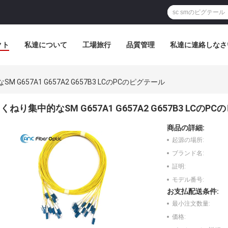
クト
私達について
工場旅行
品質管理
私達に連絡しなさ
 G657A1 G657A2 G657B3 LCのPCのピグテール
くねり集中的なSM G657A1 G657A2 G657B3 LCのP
商品の詳細:
起源の場所:
ブランド名:
証明:
モデル番号:
お支払配送条件:
最小注文数量:
価格: