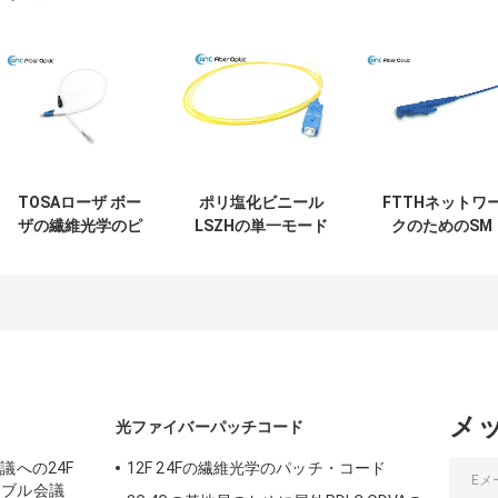
TOSAローザ ボー
ポリ塩化ビニール
FTTHネットワ
ザの繊維光学のピ
LSZHの単一モード
クのためのSM
グテールLD PDの
繊維のピグテール
APC G652Dの繊
多重モードのピグ
G652D G657A1
光学のピグテー
テールのコネクタ
G657A2 G655
の多重モードの2
ー
ートル
メ
光ファイバーパッチコード
議への24F
12F 24Fの繊維光学のパッチ・コード
のケーブル会議