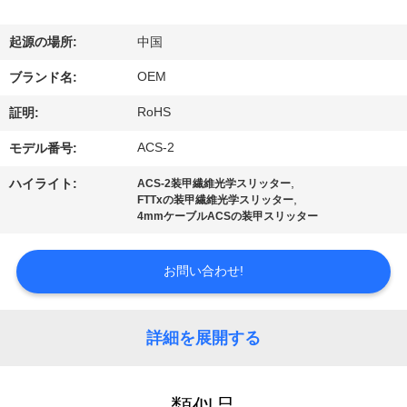
達
に
起源の場所:
中国
つ
OEM
ブランド名:
い
RoHS
証明:
て
ACS-2
モデル番号:
,
ハイライト:
ACS-2装甲繊維光学スリッター
,
FTTxの装甲繊維光学スリッター
工
4mmケーブルACSの装甲スリッター
場
お問い合わせ!
旅
行
詳細を展開する
品
類似品