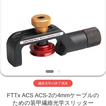
-
2026
ANC
International
Co.,
Limited.
All
Rights
家
Reserved.
Developed
by
ECER
プ
ロ
ダ
ク
ト
繊維光学の終了用具
FTTx ACS ACS-2の4mmケーブルの
私
ための装甲繊維光学スリッター