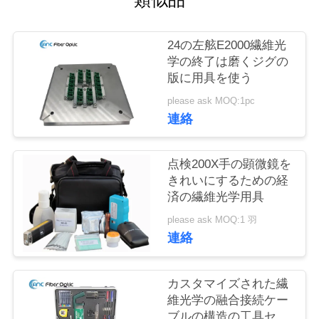
質
管
24の左舷E2000繊維光
理
学の終了は磨くジグの
版に用具を使う
please ask MOQ:1pc
私
連絡
達
点検200X手の顕微鏡を
に
きれいにするための経
連
済の繊維光学用具
please ask MOQ:1 羽
絡
連絡
し
な
カスタマイズされた繊
維光学の融合接続ケー
さ
ブルの構造の工具セッ