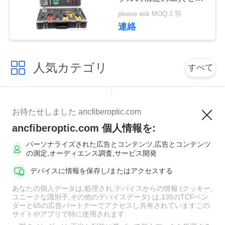
トAC 6300
い
please ask MOQ:1 羽
連絡
ニ
人気カテゴリ
すべて
ュ
ー
MPOの光ファイバケ
光ファイバーパッチ
ス
お待たせしました ancfiberoptic.com
ーブル
コード
ancfiberoptic.com 個人情報を:
繊維のパッチ・コー
場
パーソナライズされた広告とコンテンツ,広告とコンテンツ
光ファイバアダプタ
の測定,オーディエンス調査,サービス開発
ドのコネクター
合
デバイスに情報を保存し/またはアクセスする
光ファイバーピッグ
あなたの個人データは,処理され,デバイスからの情報 (クッキー,
光ファイバー減衰器
テール
ユニークな識別子,その他のデバイスデータ) は,135のTCFベン
NEWS
ダーと65の広告パートナーでアクセスし共有されていますこの
サイトやアプリで特に使用されます.