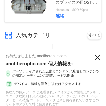
スプライスの皿OST-
い
010を囲みます
please ask MOQ:50pcs
連絡
ニ
ュ
人気カテゴリ
すべて
ー
MPOの光ファイバケ
光ファイバーパッチ
ス
お待たせしました ancfiberoptic.com
ーブル
コード
ancfiberoptic.com 個人情報を:
場
繊維のパッチ・コー
パーソナライズされた広告とコンテンツ,広告とコンテンツ
光ファイバアダプタ
の測定,オーディエンス調査,サービス開発
ドのコネクター
合
デバイスに情報を保存し/またはアクセスする
光ファイバーピッグ
あなたの個人データは,処理され,デバイスからの情報 (クッキー,
光ファイバー減衰器
NEWS
テール
ユニークな識別子,その他のデバイスデータ) は,135のTCFベン
ダーと65の広告パートナーでアクセスし共有されていますこの
サイトやアプリで特に使用されます.