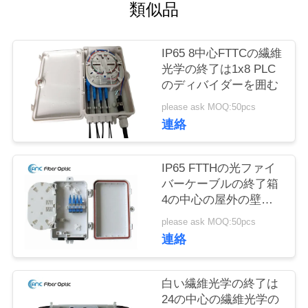
質
類似品
管
IP65 8中心FTTCの繊維
理
光学の終了は1x8 PLC
のディバイダーを囲む
私
please ask MOQ:50pcs
連絡
達
に
IP65 FTTHの光ファイ
バーケーブルの終了箱
連
4の中心の屋外の壁の
台紙
絡
please ask MOQ:50pcs
連絡
し
な
白い繊維光学の終了は
24の中心の繊維光学の
さ