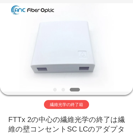
Copyright
©
2019
-
2026
ANC
International
Co.,
家
Limited.
All
Rights
Reserved.
Developed
by
プ
ECER
ロ
ダ
ク
ト
繊維光学の終了箱
FTTx 2の中心の繊維光学の終了は繊
私
維の壁コンセントSC LCのアダプタ