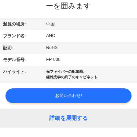
達
ーを囲みます
に
つ
起源の場所:
中国
い
ANC
ブランド名:
て
RoHS
証明:
FP-008
モデル番号:
工
,
ハイライト:
光ファイバーの配電箱
繊維光学の終了のキャビネット
場
旅
お問い合わせ!
行
詳細を展開する
品