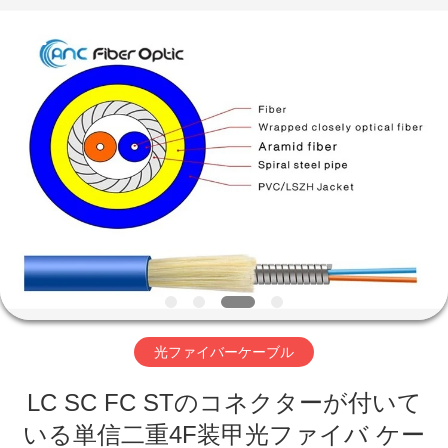
2019
-
2026
ANC
International
Co.,
Limited.
All
家
Rights
Reserved.
Developed
by
ECER
プ
ロ
ダ
ク
ト
光ファイバーケーブル
LC SC FC STのコネクターが付いて
私
いる単信二重4F装甲光ファイバ ケー