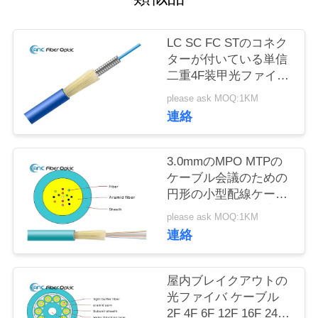
質
管
LC SC FC STのコネク
ターが付いている単信
理
二重4F装甲光ファイバ
ケーブル
please ask MOQ:1KM
私
連絡
達
3.0mmのMPO MTPの
に
ケーブル会議のための
円形の小型配線ケーブ
連
ル12の中心24の中心
please ask MOQ:1KM
絡
連絡
し
屋内ブレイクアウトの
な
光ファイバ ケーブル
さ
2F 4F 6F 12F 16F 24F