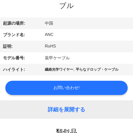
達
ブル
に
つ
起源の場所:
中国
い
ANC
ブランド名:
て
RoHS
証明:
モデル番号:
装甲ケーブル
工
,
ハイライト:
繊維光学ワイヤー
平らなドロップ・ケーブル
場
お問い合わせ!
旅
行
詳細を展開する
品
類似品