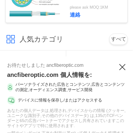
ポリ塩化ビニール
い
please ask MOQ:1KM
LSZH 2.0mmのジャケ
連絡
ット
ニ
人気カテゴリ
すべて
ュ
ー
MPOの光ファイバケ
光ファイバーパッチ
ス
お待たせしました ancfiberoptic.com
ーブル
コード
ancfiberoptic.com 個人情報を:
繊維のパッチ・コー
パーソナライズされた広告とコンテンツ,広告とコンテンツ
場
光ファイバアダプタ
の測定,オーディエンス調査,サービス開発
ドのコネクター
合
デバイスに情報を保存し/またはアクセスする
光ファイバーピッグ
あなたの個人データは,処理され,デバイスからの情報 (クッキー,
光ファイバー減衰器
テール
ユニークな識別子,その他のデバイスデータ) は,135のTCFベン
NEWS
ダーと65の広告パートナーでアクセスし共有されていますこの
サイトやアプリで特に使用されます.
光ファイバースプリ
光ファイバーケーブ