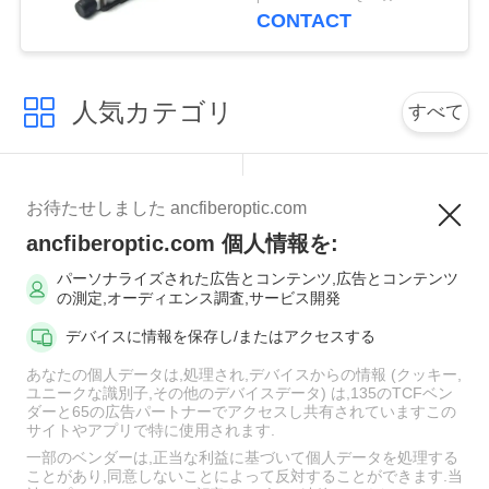
た
CONTACT
い
ニ
人気カテゴリ
すべて
ュ
MPOの光ファイバケ
光ファイバーパッチ
ー
お待たせしました ancfiberoptic.com
ーブル
コード
ス
ancfiberoptic.com 個人情報を:
繊維のパッチ・コー
パーソナライズされた広告とコンテンツ,広告とコンテンツ
光ファイバアダプタ
の測定,オーディエンス調査,サービス開発
ドのコネクター
場
デバイスに情報を保存し/またはアクセスする
合
光ファイバーピッグ
あなたの個人データは,処理され,デバイスからの情報 (クッキー,
光ファイバー減衰器
テール
ユニークな識別子,その他のデバイスデータ) は,135のTCFベン
ダーと65の広告パートナーでアクセスし共有されていますこの
NEWS
サイトやアプリで特に使用されます.
光ファイバースプリ
光ファイバーケーブ
一部のベンダーは,正当な利益に基づいて個人データを処理する
ことがあり,同意しないことによって反対することができます.当
ッタ
ル