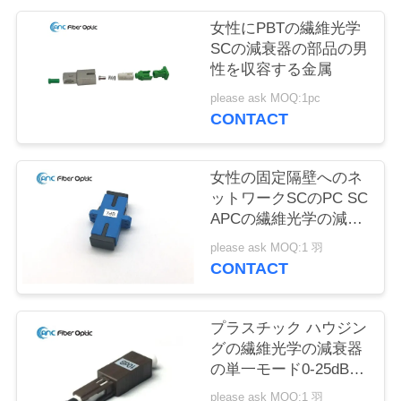
質
女性にPBTの繊維光学
管
SCの減衰器の部品の男
性を収容する金属
理
please ask MOQ:1pc
CONTACT
私
達
女性の固定隔壁へのネ
ットワークSCのPC SC
に
APCの繊維光学の減衰
器の女性
連
please ask MOQ:1 羽
CONTACT
絡
し
プラスチック ハウジン
グの繊維光学の減衰器
な
の単一モード0-25dBは
男女MUを修理しまし
さ
please ask MOQ:1 羽