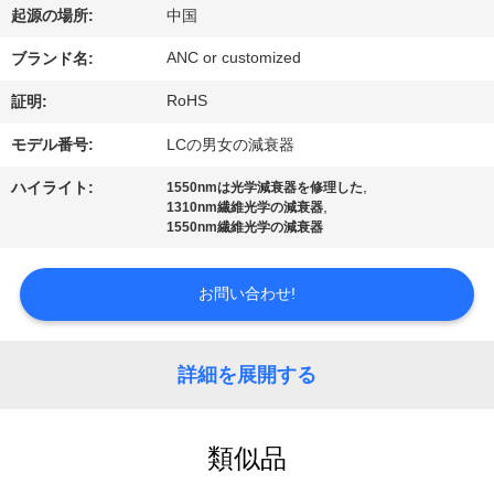
達
起源の場所:
中国
に
ANC or customized
ブランド名:
つ
RoHS
証明:
い
モデル番号:
LCの男女の減衰器
て
,
ハイライト:
1550nmは光学減衰器を修理した
,
1310nm繊維光学の減衰器
1550nm繊維光学の減衰器
工
場
お問い合わせ!
旅
詳細を展開する
行
類似品
品