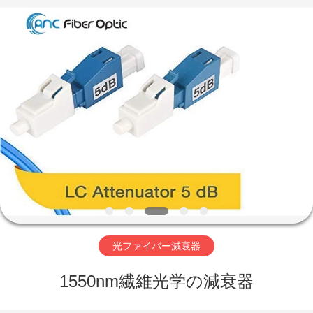
2019
-
2025
ANC
International
Co.,
Limited.
All
家
Rights
Reserved.
Developed
by
ECER
プ
ロ
ダ
ク
ト
光ファイバー減衰器
1550nm繊維光学の減衰器
私